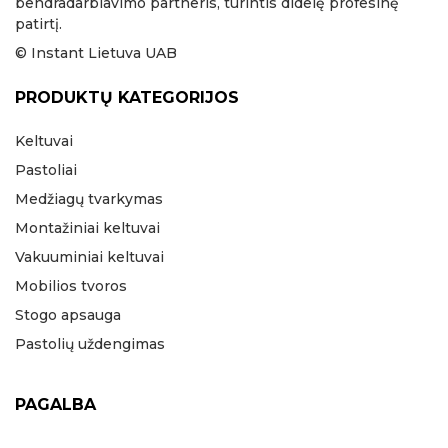
bendradarbiavimo partneris, turintis didelę profesinę
patirtį.
© Instant Lietuva UAB
PRODUKTŲ KATEGORIJOS
Keltuvai
Pastoliai
Medžiagų tvarkymas
Montažiniai keltuvai
Vakuuminiai keltuvai
Mobilios tvoros
Stogo apsauga
Pastolių uždengimas
PAGALBA