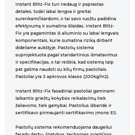
Instant Blitz-Fix turi nedaug ir paprastas
detales, todėl labai lengva ir greitai
surenkami/išardomi, o tai savo ruožtu padidina
efektyvumą ir sumažina išlaidas. Instant Blitz-
Fix yra pagamintas iš aliuminio su labai lengvais
komponentais, kurie sumažina riziką dirbant
dideliame aukštyje. Pastolių sistema
suprojektuota pagal standartinius išmatavimus
ir specifikacijas, o tai reiškia, kad sistemą taip
pat galima naudoti su kitų firmų pastoliais.
Pastoliai yra 3 apkrovos klasės (200kg/m2).
Instant Blitz-Fix fasadiniai pastoliai gaminami
laikantis griežtų kokybės reikalavimų tiek
žaliavoms, tiek gamybai. Pastolius išbandė ir
sertifikavo pirmaujanti sertifikavimo įmonė ES.
Pastolių sistema rekomenduojama daugeliui
fasado darbų. Statybos, techninės priežiūros,