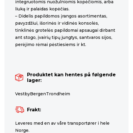
integruotomis nuožulniomis kopėčiomis, arba
liuką ir palaidas kopėčias.
– Didelis papildomos įrangos asortimentas,
pavyzdžiui, išorinės ir vidinės konsolės,
tinklinės grotelės papildomai apsaugai dirbant
ant stogo, įvairių tipų jungtys, santvaros sijos,
perėjimo rėmai pėstiesiems ir kt.
Produktet kan hentes på følgende
lager:
VestbyBergenTrondheim
Frakt:
Leveres med en av våre transportører i hele
Norge.