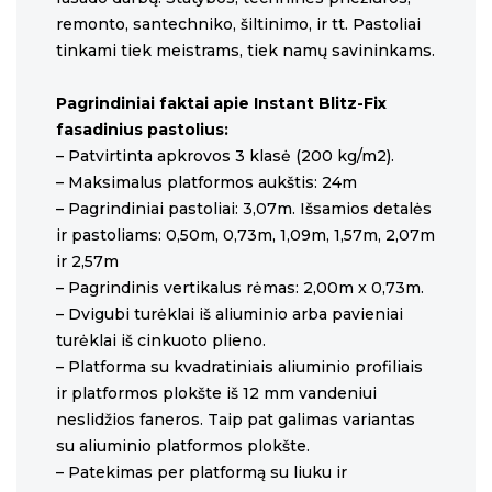
remonto, santechniko, šiltinimo, ir tt. Pastoliai
tinkami tiek meistrams, tiek namų savininkams.
Pagrindiniai faktai apie Instant Blitz-Fix
fasadinius pastolius:
– Patvirtinta apkrovos 3 klasė (200 kg/m2).
– Maksimalus platformos aukštis: 24m
– Pagrindiniai pastoliai: 3,07m. Išsamios detalės
ir pastoliams: 0,50m, 0,73m, 1,09m, 1,57m, 2,07m
ir 2,57m
– Pagrindinis vertikalus rėmas: 2,00m x 0,73m.
– Dvigubi turėklai iš aliuminio arba pavieniai
turėklai iš cinkuoto plieno.
– Platforma su kvadratiniais aliuminio profiliais
ir platformos plokšte iš 12 mm vandeniui
neslidžios faneros. Taip pat galimas variantas
su aliuminio platformos plokšte.
– Patekimas per platformą su liuku ir