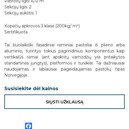
Pastolių ilgis: 6,12 m
Sekcijų ilgis: 2
Sekcijų aukštis: 1
Kopėčių apkrovos 3 klasė (200kg/ m²)
Sertifikuota
Tai šiuolaikiški fasadiniai rėminiai pastoliai iš plieno arba
aliuminio, turintys tokius pagrindinius komponentus kaip
vertikalūs rėmai (ant apskritų vamzdžių yra pritaikytos
standartinės jungtys), platformos ir turėklai. Tai dažniausiai
naudojamas ir labiausiai pageidaujamas pastolių tipas
Norvegijoje.
Susisiekite dėl kainos
SIŲSTI UŽKLAUSĄ