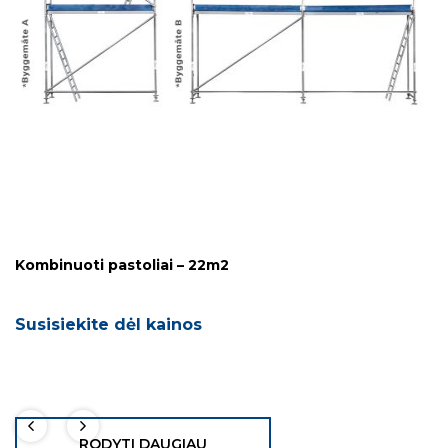
U
S
Kombinuoti pastoliai – 22m2
Susisiekite dėl kainos
RODYTI DAUGIAU