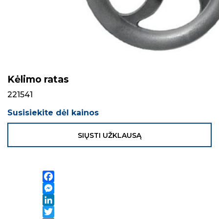
Kėlimo ratas
221541
Susisiekite dėl kainos
SIŲSTI UŽKLAUSĄ
Facebook
Messenger
LinkedIn