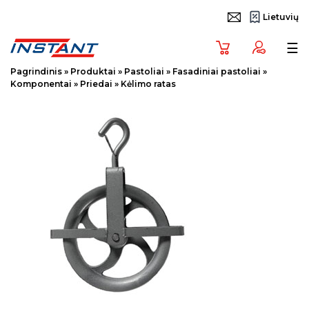
Lietuvių
Tog
☰
Pagrindinis
»
Produktai
»
Pastoliai
»
Fasadiniai pastoliai
»
Komponentai
»
Priedai
»
Kėlimo ratas