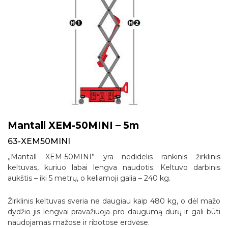
Mantall XEM-50MINI – 5m
63-XEM50MINI
„Mantall XEM-50MINI” yra nedidelis rankinis žirklinis
keltuvas, kuriuo labai lengva naudotis. Keltuvo darbinis
aukštis – iki 5 metrų, o keliamoji galia – 240 kg.
Žirklinis keltuvas sveria ne daugiau kaip 480 kg, o dėl mažo
dydžio jis lengvai pravažiuoja pro daugumą durų ir gali būti
naudojamas mažose ir ribotose erdvėse.