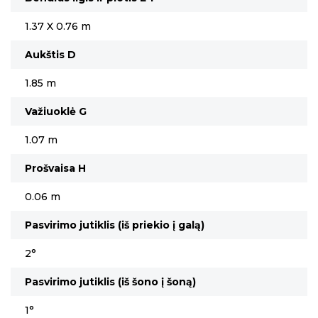
1.37 X 0.76 m
Aukštis D
1.85 m
Važiuoklė G
1.07 m
Prošvaisa H
0.06 m
Pasvirimo jutiklis (iš priekio į galą)
2°
Pasvirimo jutiklis (iš šono į šoną)
1°