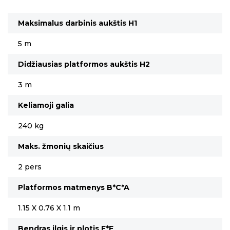
Maksimalus darbinis aukštis H1
5 m
Didžiausias platformos aukštis H2
3 m
Keliamoji galia
240 kg
Maks. žmonių skaičius
2 pers
Platformos matmenys B*C*A
1.15 X 0.76 X 1.1 m
Bendras ilgis ir plotis E*F