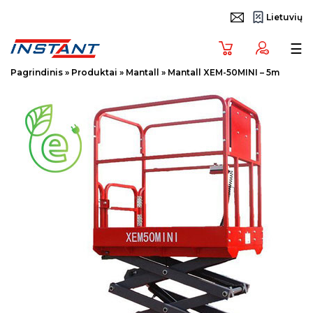
Lietuvių
Tog
☰
Pagrindinis
»
Produktai
»
Mantall
»
Mantall XEM-50MINI – 5m