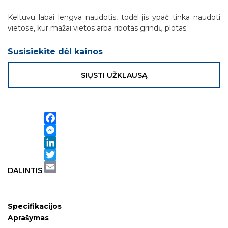
Keltuvu labai lengva naudotis, todėl jis ypač tinka naudoti
vietose, kur mažai vietos arba ribotas grindų plotas.
Susisiekite dėl kainos
SIŲSTI UŽKLAUSĄ
Facebook
Messenger
LinkedIn
Twitter
DALINTIS
Email
Specifikacijos
Aprašymas